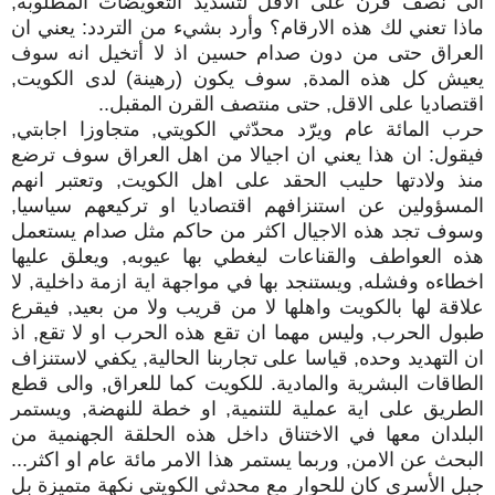
الى نصف قرن على الاقل لتسديد التعويضات المطلوبة,
ماذا تعني لك هذه الارقام؟ وأرد بشيء من التردد: يعني ان
العراق حتى من دون صدام حسين اذ لا أتخيل انه سوف
يعيش كل هذه المدة, سوف يكون (رهينة) لدى الكويت,
اقتصاديا على الاقل, حتى منتصف القرن المقبل..
حرب المائة عام ويرّد محدّثي الكويتي, متجاوزا اجابتي,
فيقول: ان هذا يعني ان اجيالا من اهل العراق سوف ترضع
منذ ولادتها حليب الحقد على اهل الكويت, وتعتبر انهم
المسؤولين عن استنزافهم اقتصاديا او تركيعهم سياسيا,
وسوف تجد هذه الاجيال اكثر من حاكم مثل صدام يستعمل
هذه العواطف والقناعات ليغطي بها عيوبه, ويعلق عليها
اخطاءه وفشله, ويستنجد بها في مواجهة اية ازمة داخلية, لا
علاقة لها بالكويت واهلها لا من قريب ولا من بعيد, فيقرع
طبول الحرب, وليس مهما ان تقع هذه الحرب او لا تقع, اذ
ان التهديد وحده, قياسا على تجاربنا الحالية, يكفي لاستنزاف
الطاقات البشرية والمادية. للكويت كما للعراق, والى قطع
الطريق على اية عملية للتنمية, او خطة للنهضة, ويستمر
البلدان معها في الاختناق داخل هذه الحلقة الجهنمية من
البحث عن الامن, وربما يستمر هذا الامر مائة عام او اكثر...
جبل الأسرى كان للحوار مع محدثي الكويتي نكهة متميزة بل