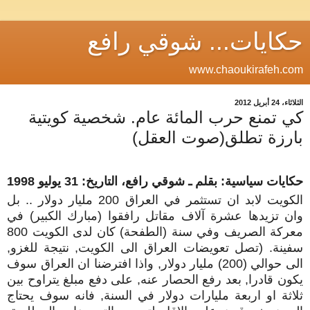
حكايات... شوقي رافع
www.chaoukirafeh.com
الثلاثاء، 24 أبريل 2012
كي تمنع حرب المائة عام. شخصية كويتية
بارزة تطلق(صوت العقل)
حكايات سياسية: بقلم ـ شوقي رافع،
التاريخ:
31 يوليو 1998
الكويت لابد ان تستثمر في العراق 200 مليار دولار .. بل
وان تزيدها عشرة آلاف مقاتل رافقوا (مبارك الكبير) في
معركة الصريف وفي سنة (الطفحة) كان لدى الكويت 800
سفينة. (تصل تعويضات العراق الى الكويت, نتيجة للغزو,
الى حوالي (200) مليار دولار, واذا افترضنا ان العراق سوف
يكون قادرا, بعد رفع الحصار عنه, على دفع مبلغ يتراوح بين
ثلاثة او اربعة مليارات دولار في السنة, فانه سوف يحتاج