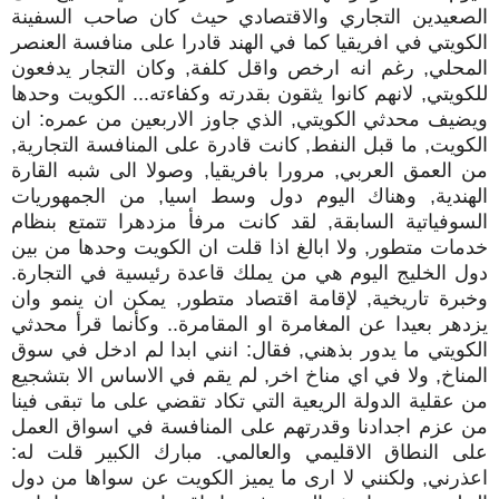
الصعيدين التجاري والاقتصادي حيث كان صاحب السفينة
الكويتي في افريقيا كما في الهند قادرا على منافسة العنصر
المحلي, رغم انه ارخص واقل كلفة, وكان التجار يدفعون
للكويتي, لانهم كانوا يثقون بقدرته وكفاءته... الكويت وحدها
ويضيف محدثي الكويتي, الذي جاوز الاربعين من عمره: ان
الكويت, ما قبل النفط, كانت قادرة على المنافسة التجارية,
من العمق العربي, مرورا بافريقيا, وصولا الى شبه القارة
الهندية, وهناك اليوم دول وسط اسيا, من الجمهوريات
السوفياتية السابقة, لقد كانت مرفأ مزدهرا تتمتع بنظام
خدمات متطور, ولا ابالغ اذا قلت ان الكويت وحدها من بين
دول الخليج اليوم هي من يملك قاعدة رئيسية في التجارة.
وخبرة تاريخية, لإقامة اقتصاد متطور, يمكن ان ينمو وان
يزدهر بعيدا عن المغامرة او المقامرة.. وكأنما قرأ محدثي
الكويتي ما يدور بذهني, فقال: انني ابدا لم ادخل في سوق
المناخ, ولا في اي مناخ اخر, لم يقم في الاساس الا بتشجيع
من عقلية الدولة الريعية التي تكاد تقضي على ما تبقى فينا
من عزم اجدادنا وقدرتهم على المنافسة في اسواق العمل
على النطاق الاقليمي والعالمي. مبارك الكبير قلت له:
اعذرني, ولكنني لا ارى ما يميز الكويت عن سواها من دول