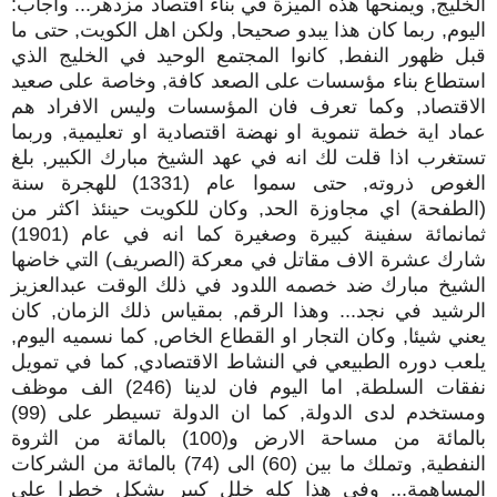
الخليج, ويمنحها هذه الميزة في بناء اقتصاد مزدهر... واجاب:
اليوم, ربما كان هذا يبدو صحيحا, ولكن اهل الكويت, حتى ما
قبل ظهور النفط, كانوا المجتمع الوحيد في الخليج الذي
استطاع بناء مؤسسات على الصعد كافة, وخاصة على صعيد
الاقتصاد, وكما تعرف فان المؤسسات وليس الافراد هم
عماد اية خطة تنموية او نهضة اقتصادية او تعليمية, وربما
تستغرب اذا قلت لك انه في عهد الشيخ مبارك الكبير, بلغ
الغوص ذروته, حتى سموا عام (1331) للهجرة سنة
(الطفحة) اي مجاوزة الحد, وكان للكويت حينئذ اكثر من
ثمانمائة سفينة كبيرة وصغيرة كما انه في عام (1901)
شارك عشرة الاف مقاتل في معركة (الصريف) التي خاضها
الشيخ مبارك ضد خصمه اللدود في ذلك الوقت عبدالعزيز
الرشيد في نجد... وهذا الرقم, بمقياس ذلك الزمان, كان
يعني شيئا, وكان التجار او القطاع الخاص, كما نسميه اليوم,
يلعب دوره الطبيعي في النشاط الاقتصادي, كما في تمويل
نفقات السلطة, اما اليوم فان لدينا (246) الف موظف
ومستخدم لدى الدولة, كما ان الدولة تسيطر على (99)
بالمائة من مساحة الارض و(100) بالمائة من الثروة
النفطية, وتملك ما بين (60) الى (74) بالمائة من الشركات
المساهمة... وفي هذا كله خلل كبير يشكل خطرا على