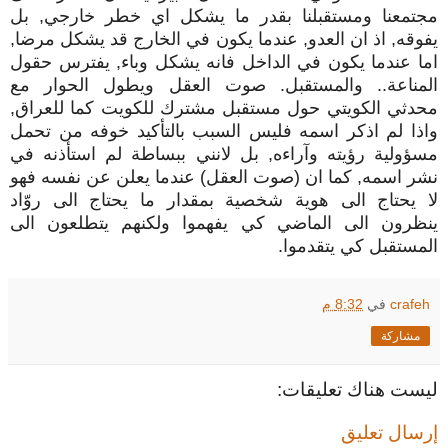
مجتمعنا ومستقبلنا بقدر ما يشكل اي خطر خارجي, بل
يفوقه, اذ ان العدو, عندما يكون في الخارج قد يشكل مرضا,
اما عندما يكون في الداخل فانه يشكل وباء, يفترس حقول
المناعة.. والمستقبل. صوت العقل ويطول الحوار مع
محدثي الكويتي حول مستقبل مشترك للكويت كما للعراق,
واذا لم اذكر اسمه فليس السبب بالتأكيد خوفه من تحمل
مسؤولية رؤيته وآراءه, بل لانني ببساطة لم استأذنه في
نشر اسمه, كما ان (صوت العقل) عندما يعلن عن نفسه فهو
لا يحتاج الى هوية شخصية بمقدار ما يحتاج الى روّاد
ينظرون الى الماضي كي يفهموا ولكنهم يتطلعون الى
المستقبل كي يتقدموا.
crafeh
في
8:32 م
مشاركة
ليست هناك تعليقات:
إرسال تعليق