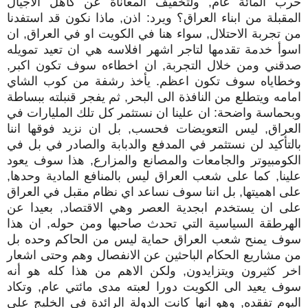
حرب المائة عام, ولتخفيف المعاناة عن كاهل الاجيال
المقبلة من ابناء العراق؟ ويرد: اذن, ماذا نكون قد استفدنا
من تجربة الاحتلال, سواء هنا في الكويت او في العراق, ان
اسوأ خدمة تقدمها لتاجر اشهر افلاسه هي ان تعيد تمويله
صدقني ومن خلال التجربة, ان اخطاءه سوف تكون اكبر,
وخطاياه سوف تكون اعظم. يأخذ رشفة من كوب الشاي
امامه ويتطلع من النافذة الى البحر, ثم يفجر قنبلته ببساطة
وبحماسة واضحة: ان علينا ان نستثمر كل تلك المليارات في
العراق, ليس التعويضات فحسب, بل ان نزيد فوقها اننا
بالتأكيد لن نستثمر في المدفع والدبابة والصادر في بل في
الكومبيوتر والجامعات والمصانع والمزارع, هذا سوف يعود
علينا, كما على شعب العراق ليس بالمنافع المادية وحدها,
على اهميتها, بل اننا سوف نساعد اي نظام مقبل في العراق
على ان يستخدم ابجدية العصر وهي الاقتصاد, بعيدا عن
الهرطقة السياسية التي تحدث صاحبها ومن حوله, ان هذا
سوف يمنح شعب العراق حماية ليس من الحاكم وحده بل
من مشاريع الحكام الباحثين عن الانفصال وهم وحتى اشعار
اخر كثيرون ويتزايدون, ولكن الاهم من هذا كله هو أنه
سوف يعيد الى الكويت دورا لعبته مدى مائتي عام, وتكاد
اليوم تفقده, وهو انها كانت الدولة الرائدة في الخليج على