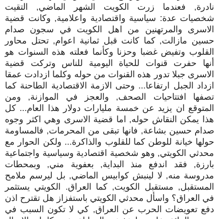
نادرة, فعندما زرت الكويت الشهر الماضي, التقيت
شخصيات عدة: سياسية واقتصادية واعلامية, وكانت قضية
الاسرى والمرتهنين من اهل الكويت في سجون صدام
حسين مازالت, كما كانت قبل ثمانية اعوام, تحتل محاور
القلوب وتفيض غضبا وحزنا وكأنما فعلته هذه السنوات هو
أنها حفرت قنوات للحياة اليومية للناس وتركت قضية
الاسرى جبلا تدور هذه القنوات من حوله وكلما ازدادت عمقا
ازداد الجبل ارتفاعا... وحتى الازمة الاقتصادية الطاحنة كما
تصفها افتتاحيات الصحف, والعجز في الموازنة, ومن
المتوقع ان يزيد عن خمسة مليارات دولار هذا العام... كل
هذا يمكن النقاش حوله, اما قضية الاسرى وهي اكثر وجوه
صدام حسين بشاعة, فانها تبقى من المحرمات, فالمساومة
حولها خيانة للوطن كما للقلوب والذاكرة... ولكن الحوار مع
محدثي الكويتي, وهو شخصية اقتصادية وسياسية واجتماعية
بارزة, فقد اندفع منذ البداية, بعفوية مني, وبمحطات
مدروسة منه, لا لينبش كوابيس الماضي, بل ليرسم ملامح
المستقبل, مستقبل الكويت, كما العراق. الكويتي يستثمر
في العراق؟ واسأل محدثي الكويتي باستفزاز هل تقترح اذن
دفع تعويضات الحرب عن العراق, كي لا تكون السبب في