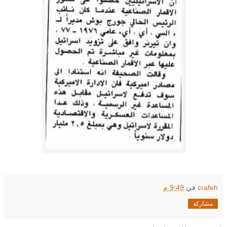
crafeh
في
9:49 م
مشاركة