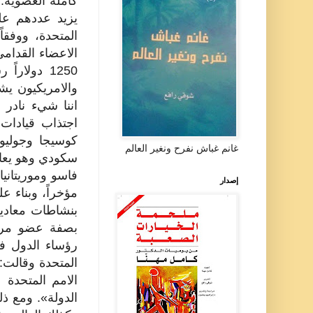
كاملة العضوية..
المتحدة، ووفقا
والامريكيون يش
اننا شيء نادر
اجتذاب قيادات 
كوسيجا وجوليو
غانم غباش نفرح ونغير العالم
فاسو وموريتاني
إصدار
مؤخراً، وبناء 
بنشاطات معادية 
بصفة عضو مراق
رؤساء الدول في
المتحدة وقالت:
الدولة». ومع ذ