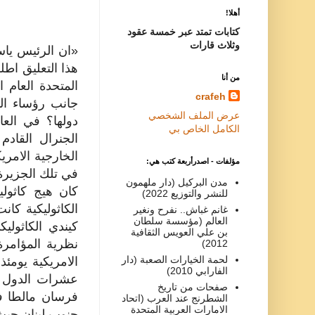
أهلا!
كتابات تمتد عبر خمسة عقود
وثلاث قارات
«ان الرئيس ياسر
هذا التعليق اط
من أنا
المتحدة العام
crafeh
جانب رؤساء ال
عرض الملف الشخصي
الكامل الخاص بي
الجنرال القاد
الخارجية الامر
مؤلفات - اصدرأربعة كتب هي:
في تلك الجزيرة
مدن البركيل (دار ملهمون
كان هيج كاثولي
للنشر والتوزيع 2022)
الكاثوليكية كان
غانم غباش.. نفرح ونغير
العالم (مؤسسة سلطان
كيندي الكاثولي
بن علي العويس الثقافية
نظرية المؤامرة
2012)
لحمة الخيارات الصعبة (دار
الامريكية يومئ
الفارابي 2010)
عشرات الدول و
صفحات من تاريخ
فرسان مالطا ف
الشطرنج عند العرب (اتحاد
الامارات العربية المتحدة
جنوب لبنان حيث