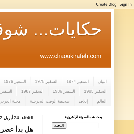
حكايات... شوق
www.chaoukirafeh.com
البيان
السفير 1974
السفير 1975
السفير 1976
السفير 1985
السفير 1986
السفير 1987
السفير 1988
العالم
إيلاف
صحيفة الوقت البحرينية
مجلة العربي
بحث هذه المدونة الإلكترونية
الثلاثاء، 24 أبريل 2012
هل بدأ عصر ا