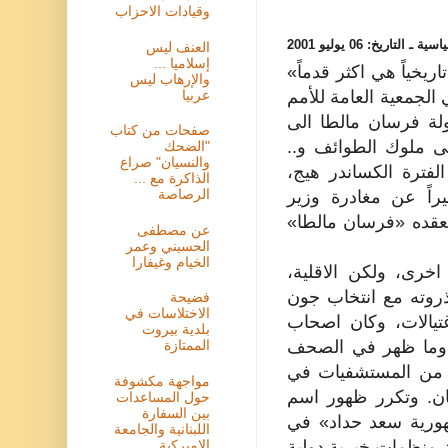
وقيادات الاحزاب
اسية ـ
التاريخ:
06 يوليو 2001
العنف ليس
إسلاميا ...
ريخياً هي اكثر قدماً»
والإرهاب ليس
الجمعية العامة للأمم
عربيا
لة فرسان مالطا الى
صفحات من كتاب
ى ملوك الطوائف و..
"الضحك
والنسيان" صراع
تلك الفترة الكساندر هيج،
الذاكرة مع ...
الرصاصة
راً عن مغادرة وزير
يعقده «فرسان مالطا»
عن مصطفى
الحسيني وعمر
الخيام وغيفارا
اخرى، ولكن الاقلية،
 ذروته مع انتخاب جون
فضيحة
الاختلاسات في
غتيالات، وكان اصحاب
بلدية بيروت
ت. وما ظهر في الصحف
الممتازة
لة من المستشفيات في
مواجهة مكشوفة
ان. وتكرر ظهور اسم
حول المساعدات
بين السفارة
ورية سعد حداد» في
اللبنانية والجامعة
 منظمات خيرية دولية
الاميركية