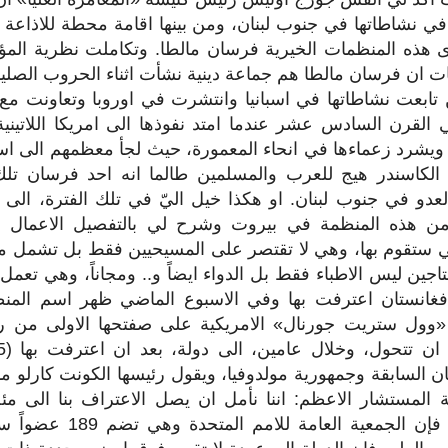
ي نشاطاتها في جنوب لبنان، ومن بينها اقامة محطة للاذاعة و
 هذه المنظمات الخيرية فرسان مالطا. وتكاملت نظرية الم
 ان فرسان مالطا هم جماعة دينية نشأت اثناء الحروب الصلي
 تابعت نشاطاتها في اسبانيا وانتشرت في اوروبا وتعاونت مع 
القرن السادس عشر عندما امتد نفوذها الى امريكا اللاتيني
 ويشرد زعماءها في انحاء المعمورة، حيث لجأ معظمهم الى اسبان
ء الكاسندر هيج للعرب والمسلمين طالما انه احد فرسان تل
العدو في جنوب لبنان. او هكذا خيل اليّ في تلك الفترة، الى
من هذه المنظمة في بيروت وشرح لي بالتفصيل الاعمال الخ
تي ستقوم بها، وهي لا تقتصر على المسيحيين فقط بل تشمل من
اجين ليس الاطباء فقط بل الدواء ايضاً و.. ومجاناً، وهي تع
افغانستان اعترفت بها وفي الاسبوع الماضي ظهر اسم المن
وول ستريت جورنال» الامريكية على صفتحها الاولى من ر
 السابقة وجمهورية مولدوفيا، ويقول رئيسها الكونت كارلو ما
لمستشار الاعظم: اننا نأمل ان يصل الاعتراف بنا الى مئة 
المقبل، وعندئذ فإن الجمعية