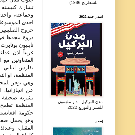
للشطرنج 1986)
تشارك كنيسته ف
وجماعته، واحدى
اصدار جديد 2022
احدى الموسوعات
خروج الصليبيين
ذروة مجدها في 
نابليون بونابرت
غريباً اذن عدا
المتعاونين مع 
بفارس لبناني 
المنظمة، او ال
وهي توفر للمحت
عن انجازاتها. 
نشرته صحيفة «
مدن البركيل - دار ملهمون
للنشر والتوزيع 2022
حكومة افغانستان
وهو يحمل صفة ا
إصدار