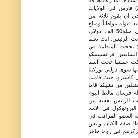
ادة، اما رعاياها فلا
يزيد عددهم على (12) الف فارس يتوزعون في انحاء العالم، بينهم (2300) فارس في الولايات
هي ان يقوم ثلاثة من
لعضو الجديد، وان يدفع كل عضو مبلغ 2000 دولار عند قبوله مواطناً ومبلغ
1250 دولاراً رسماً سنوياً، اما ثمن جواز السفر لدولة الفرسان فيصل الى مبلغ50 الف دولار،
نت الرئيس: انت تعلم
اذ نجحت المنظمة في
 السابقين فرانسيسكو
صكت عملتها تحت اسم
 تقبل بها سوى دولتي بوركينا
دل كاسترو، حيث قامت
قلين من تشيكيا قاما
لة فرسان مالطا اليوم
ت الرئيس نفسه بين
البروتوكول في الامم
فة العضو المراقب في
سان مالطا صفة الكيان وليس
مركزهم في روما جاهز