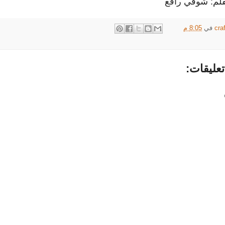
بقلم: شوقي رافع
cra
في
8:05 م
عليقات: