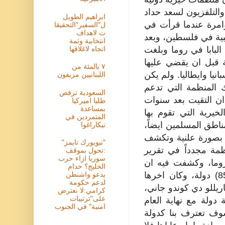
التلفزيون لسعد حداد
ابراهيم الطويل
ؤامرة عندما قرأت في
ل"السفير"التحقيقا
ت لاهداف
بية في فلسطين، وبعد
انتخابية وثمة
اتجاه لاغلاقها
البابا في روما وبلغت
ة قبل ان يقضي عليها
٧ بالمئة من
يا وايطاليا. ولم يكن
اللبنانيين مزيفون
ك المنظمة التي تدعم
السعودية ترفض
 ان التقيت بعد سنوات
طلبا اميركيا
بمساعدة
يرية التي تقوم بها
المتمردين في
اطق المسلمين ايضاً،
نيكاراغوا
مل بصورة علنية وتكشف
"نيويورك تايمز"
ظمة مجدداً في تقرير
:تحول بموقف
سوريا ازاء حرب
وما، وكشفت فيه ان
الخليج؟ خدام
المنظمة تطمح ان تتحول، وخلال عامين، الى دولة، بعد ان اعترفت بها (85) دولة، وكان اخرها
يدعو واشنطن
لدعم حكومة
ريللو دي كوندو جاني،
كرامي:لا نعترض
على"ترتيبات
دولة مع نهاية العام
امنية" في الجنوب
 العامة للامم المتحدة وهي تضم 189 عضواً سوف تعترف بنا كدولة