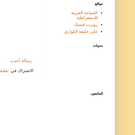
مواقع
الجماعة العربية
للديمقراطية
روبرت فيسك
علي خليفه الكواري
مدونات
رسالة أحدث
الاشتراك في:
تعليقات
المتابعون