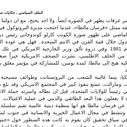
الملف السياسي ـ حكايات سي
 عرفات يظهر في الصورة ايضاً. ولا احد يحتج، مع ان دولتنا تا
لقه ممثل «فرسان مالطا»، عندما احتجت مديرة البروتوكول في 
 الماضي على ظهور صورة الكونت كارلو كوندوجاني رئيس دو
دول خلال قمة القرن في الامم المتحدة.. فهل هي عودة ال
دولها؟ في العام 1981 وفي ذروة تألق وزير الخارجية الامريكي في 
م من الحلف الاطلسي، نشرت الصحف الامريكية خبراً صغي
يكية هيج الى مالطا، لمدة يومين، للمشاركة في مؤتمر مغلق 
.
كيا، بينما غالبية الشعب من البروتستانت وطوائف مسيحية 
ت، ومازالت، تتمتع بنفوذ كبير في المجتمع الامريكي وقد بلغ
كي رئيساً للولايات المتحدة، قبل ان تطاله واسرته حملة الا
 لا يغفلون هذا البعد الطائفي والديني في عملية الاغتيالا
ذ عن فرسان مالطا هو انها منظمة دينية عالمية تقيم سلس
تنشط في مجال الاعمال الخيرية والانسانية في جنوب لبن
ي سياق تحقيق كان يقوم به كاتب هذه السطور حول «جمه
 اكد لي القس جورج اوتيس رئيس كنيسة «المغامرة العليا» ان