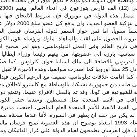
 وبالطبع فإن الدولة الموعودة لا تقوم فوق ارض محددة ذات سي
ً لممثل هذه الدولة في نيويورك فإن شروط الالتحاق فيها 
الاعضاء القدامى بتزكية ا
ترونه للحصول على لقب وللمباهاة. ملوك ورؤساء يقول الكو
 في تاريخ العالم وفي العمل الدبلوماسي، وهو امر صحيح 
سياسية بارزة الى عضويتها، من بينهم رئيسا وزراء ايطاليا
 اندريوتي بالاضافة الى ملك اسبانيا خوان كارلوس. كما 
سكودي وهو يعادل 25 سنتاً اوروبيا كما اصدرت طوابعها، وهذه الاخيرة لا
ا، كما اقامت علاقات دبلوماسية صميمة مع الزعيم الكوبي في
على طلب من جمهورية تشيكيا، بالوساطة مع كاسترو لاطلاق معت
للشيوعية في كوبا، وقد تم بالفعل الافراج عنهما. وتتمتع دو
ب في الامم المتحدة، مثل فلسطين، وعندما حشر الكون
 القمة الالفية للأمم المتحدة العام الماضي، احتجت مديرة 
 لم يكن من حقه ان يظهر في الصورة. لأننا عندما منحناه ص
الامم المتحدة عام 1993 ابلغناه بوضوح ان هذه العضوية تمنح فر
لك فإن الفرسان يطمحون لقيام الدولة على غرار الفاتيكان و