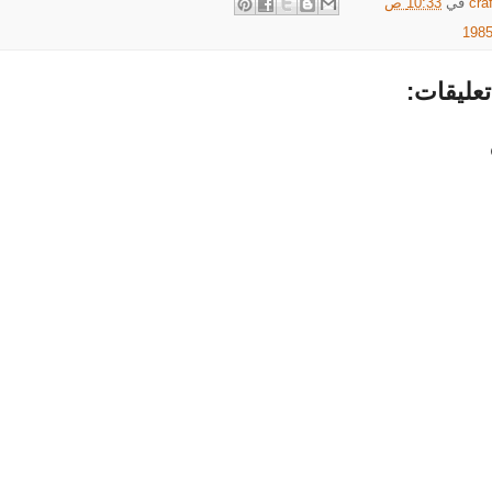
cra
في
10:33 ص
عليقات: