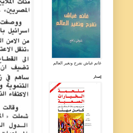
غانم غباش نفرح ونغير العالم
إصدار