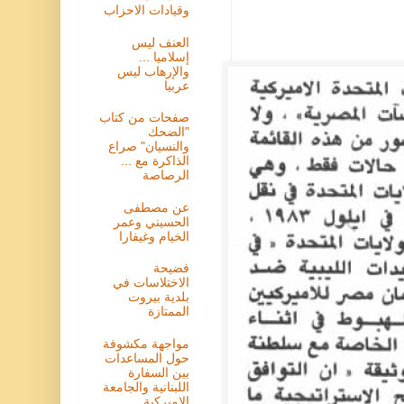
وقيادات الاحزاب
العنف ليس
إسلاميا ...
والإرهاب ليس
عربيا
صفحات من كتاب
"الضحك
والنسيان" صراع
الذاكرة مع ...
الرصاصة
عن مصطفى
الحسيني وعمر
الخيام وغيفارا
فضيحة
الاختلاسات في
بلدية بيروت
الممتازة
مواجهة مكشوفة
حول المساعدات
بين السفارة
اللبنانية والجامعة
الاميركية