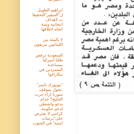
ابراهيم الطويل
ل"السفير"التحقيقا
ت لاهداف
انتخابية وثمة
اتجاه لاغلاقها
٧ بالمئة من
اللبنانيين مزيفون
السعودية ترفض
طلبا اميركيا
بمساعدة
المتمردين في
نيكاراغوا
"نيويورك تايمز"
:تحول بموقف
سوريا ازاء حرب
الخليج؟ خدام
يدعو واشنطن
لدعم حكومة
كرامي:لا نعترض
على"ترتيبات
امنية" في الجنوب