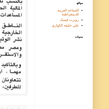
مواقع
الجماعة العربية
للديمقراطية
روبرت فيسك
علي خليفه الكواري
مدونات