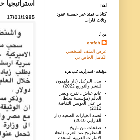
استراتيجيا حي
أهلا!
كتابات تمتد عبر خمسة عقود
17/01/1985
وثلاث قارات
من أنا
crafeh
عرض الملف الشخصي
الكامل الخاص بي
مؤلفات - اصدرأربعة كتب هي:
مدن البركيل (دار ملهمون
للنشر والتوزيع 2022)
غانم غباش.. نفرح ونغير
العالم (مؤسسة سلطان
بن علي العويس الثقافية
2012)
لحمة الخيارات الصعبة (دار
الفارابي 2010)
صفحات من تاريخ
الشطرنج عند العرب (اتحاد
الامارات العربية المتحدة