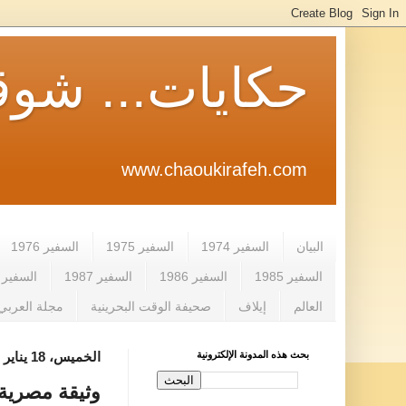
حكايات... شوق
www.chaoukirafeh.com
البيان
السفير 1974
السفير 1975
السفير 1976
السفير 1985
السفير 1986
السفير 1987
السفير 1988
العالم
إيلاف
صحيفة الوقت البحرينية
مجلة العربي
بحث هذه المدونة الإلكترونية
الخميس، 18 يناير 2018
وثيقة مصرية