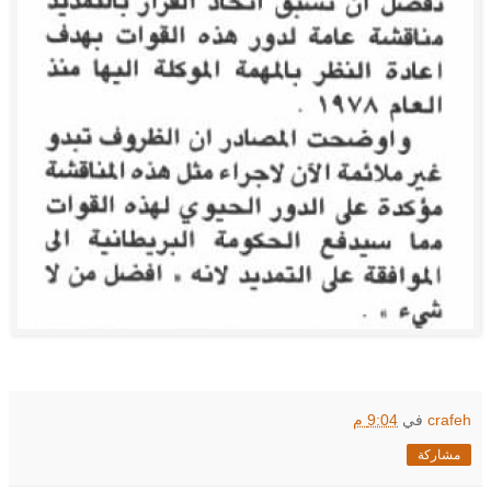
crafeh
في
9:04 م
مشاركة