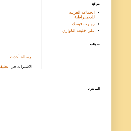
مواقع
الجماعة العربية
للديمقراطية
روبرت فيسك
علي خليفه الكواري
مدونات
رسالة أحدث
الاشتراك في:
تعليقات
المتابعون