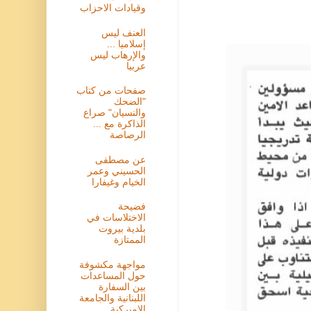
وقيادات الاحزاب
العنف ليس
إسلاميا ...
والإرهاب ليس
عربيا
صفحات من كتاب
"الضحك
والنسيان" صراع
الذاكرة مع ...
الرصاصة
عن مصطفى
الحسيني وعمر
الخيام وغيفارا
فضيحة
الاختلاسات في
بلدية بيروت
الممتازة
مواجهة مكشوفة
حول المساعدات
بين السفارة
اللبنانية والجامعة
الاميركية