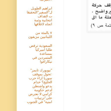
ابراهيم الطويل
ل"السفير"التحقيقا
ت لاهداف
انتخابية وثمة
اتجاه لاغلاقها
٧ بالمئة من
اللبنانيين مزيفون
السعودية ترفض
طلبا اميركيا
بمساعدة
المتمردين في
نيكاراغوا
"نيويورك تايمز"
:تحول بموقف
سوريا ازاء حرب
الخليج؟ خدام
يدعو واشنطن
لدعم حكومة
كرامي:لا نعترض
على"ترتيبات
امنية" في الجنوب