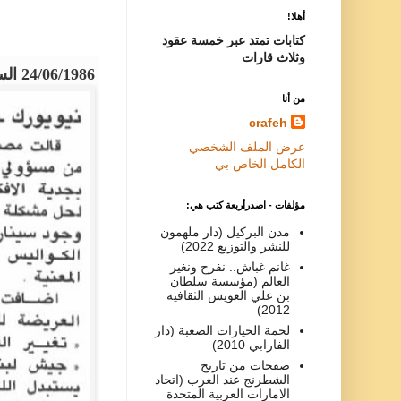
أهلا!
كتابات تمتد عبر خمسة عقود
وثلاث قارات
24/06/1986 السفير
من أنا
crafeh
عرض الملف الشخصي
الكامل الخاص بي
مؤلفات - اصدرأربعة كتب هي:
مدن البركيل (دار ملهمون
للنشر والتوزيع 2022)
غانم غباش.. نفرح ونغير
العالم (مؤسسة سلطان
بن علي العويس الثقافية
2012)
لحمة الخيارات الصعبة (دار
الفارابي 2010)
صفحات من تاريخ
الشطرنج عند العرب (اتحاد
الامارات العربية المتحدة