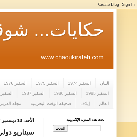
حكايات... شوق
www.chaoukirafeh.com
البيان
السفير 1974
السفير 1975
السفير 1976
السفير 1985
السفير 1986
السفير 1987
السفير 1988
العالم
إيلاف
صحيفة الوقت البحرينية
مجلة العربي
بحث هذه المدونة الإلكترونية
الأحد، 10 ديسمبر 2017
سيناريو دولي