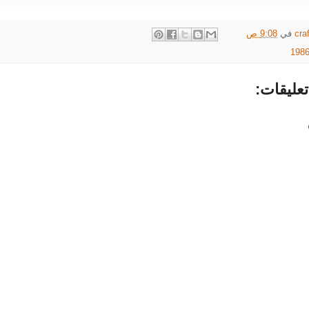
cra
في
9:08 ص
عليقات: