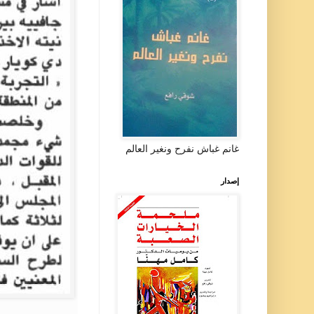
غانم غباش نفرح ونغير العالم
إصدار