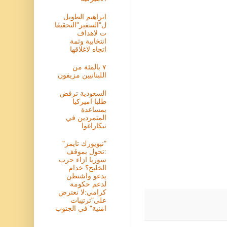
ابراهيم الطويل
ل"السفير"التحقيقا
ت لاهداف
انتخابية وثمة
اتجاه لاغلاقها
٧ بالمئة من
اللبنانيين مزيفون
السعودية ترفض
طلبا اميركيا
بمساعدة
المتمردين في
نيكاراغوا
"نيويورك تايمز"
:تحول بموقف
سوريا ازاء حرب
الخليج؟ خدام
يدعو واشنطن
لدعم حكومة
كرامي:لا نعترض
على"ترتيبات
امنية" في الجنوب