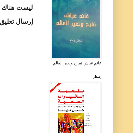
ليست هناك ت
إرسال تعليق
غانم غباش نفرح ونغير العالم
إصدار