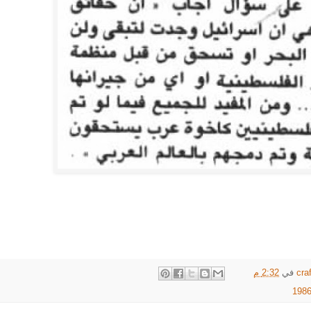
cra
في
2:32 م