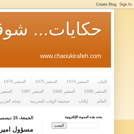
حكايات... شوق
www.chaoukirafeh.com
البيان
السفير 1974
السفير 1975
السفير 1976
السفير 1985
السفير 1986
السفير 1987
السفير 1988
العالم
إيلاف
صحيفة الوقت البحرينية
مجلة العربي
بحث هذه المدونة الإلكترونية
الجمعة، 15 ديسمبر 2017
مسؤول اميرك