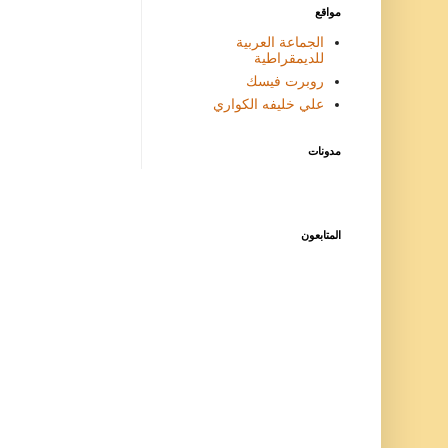
مواقع
الجماعة العربية
للديمقراطية
روبرت فيسك
علي خليفه الكواري
مدونات
المتابعون