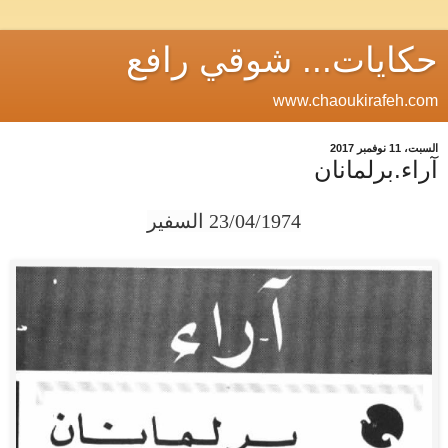
حكايات... شوقي رافع
www.chaoukirafeh.com
السبت، 11 نوفمبر 2017
آراء.برلمانان
23/04/1974 السفير