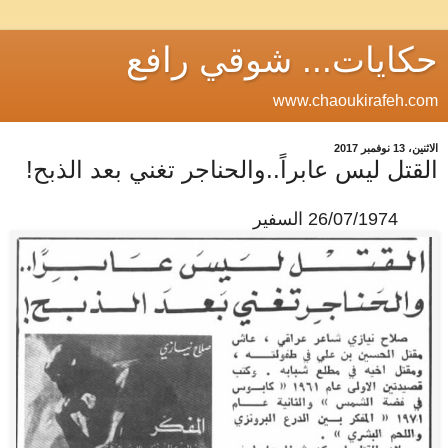
حكايات... شوقي رافع
www.chaoukirafeh.com
الاثنين، 13 نوفمبر 2017
القتل ليس عابراً..والحناجر تغني بعد الذبح!
26/07/1974 السفير