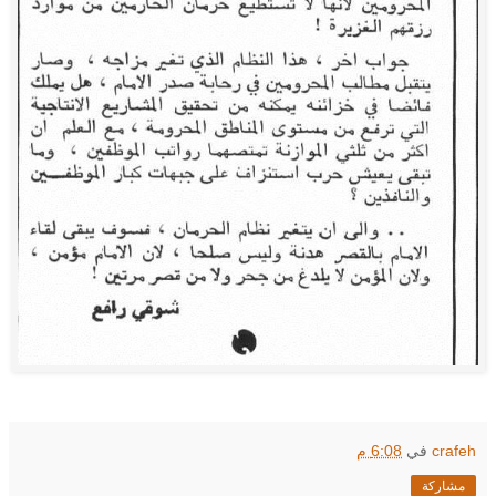
crafeh
في
6:08 م
مشاركة