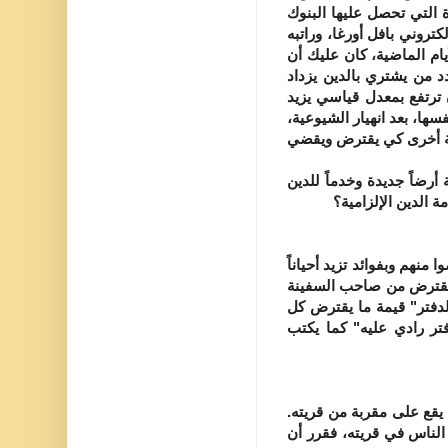
أضعاف الفائدة التي تحصل عليها البنوك
تروني بافل أورغا، وراتبه
 بمبلغ 400 دولار، ويضيف: "في الأيام الماضية، كان عليك أن
د من يشتري بالدين يزداد
ن ترتفع بمعدل قياسي يزيد
سها، بعد انهيار الشيوعية،
حية أخرى كي يقترض ويقضي
رضاً جديدة وخدماً للدين
ة الدين الإلزامية؟
هم وبفوائد تزيد أحياناً
" يقترض من صاحب السفينة
لدفتر" قيمة ما يقترض كل
تر رادي عليه" كما يكتب
قع على مقربة من قريته.
الناس في قريته، فقرر أن