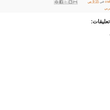
cra
في
9:15 ص
ربي
عليقات: