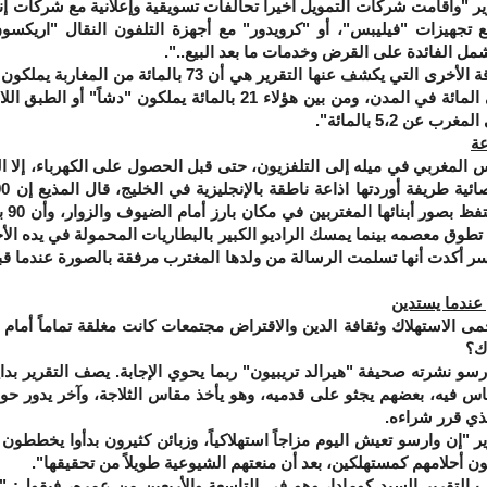
أقامت شركات التمويل أخيرا تحالفات تسويقية وإعلانية مع شركات إنتا
 تجهيزات "فيليبس"، أو "كرويدور" مع أجهزة التلفون النقال "اريكسون
شمل الفائدة على القرض وخدمات ما بعد البيع..".
ولعل المفارقة الأخرى التي يكشف عنها التقرير هي أن 73 ب
النسبة إلى 90 في المائة في المدن، ومن بين هؤلاء 21 بالمائة يملكون
عن 5،2 بالمائة".
عة
مغربي في ميله إلى التلفزيون، حتى قبل الحصول على الكهرباء، إلا اله
في ول
أسر أكدت أنها تسلمت الرسالة من ولدها المغترب مرفقة بالصورة عندما قب
عندما يستدين
ستهلاك وثقافة الدين والاقتراض مجتمعات كانت مغلقة تماماً أمام هذا
ك؟
شرته صحيفة "هيرالد تريبيون" ربما يحوي الإجابة. يصف التقرير بد
ناس فيه، بعضهم يجثو على قدميه، وهو يأخذ مقاس الثلاجة، وآخر يدور حول
لذي قرر شراءه.
 وارسو تعيش اليوم مزاجاً استهلاكياً، وزبائن كثيرون بدأوا يخططون 
ون أحلامهم كمستهلكين، بعد أن منعتهم الشيوعية طويلاً من تحقيقها".
رير السيد كومادا، وهو في التاسعة والأربعين من عمره، فيقول: "إن