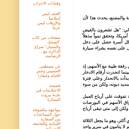
وقيادات الاحزاب
العنف ليس
ة والمصنع، يحدث هذا لأن
إسلاميا ...
والإرهاب ليس
عربيا
تالي: "هل تشعرون بالفيض
مريكا، وتحقق نمواً مذهلاً
صفحات من كتاب
آلاف مليون و600 مليار دولار، أن رب كل أسرة حصل على دخل
"الضحك
والنسيان" صراع
 أن يبخل على نفسه بشراء سيارة
الذاكرة مع ...
الرصاصة
رفقة طيبة مع الأسهم، إذ
عن مصطفى
الحسيني وعمر
انفاق الاستهلاكي ـ عائماً فوق تأثيرات الثروة ـ حقق نمواً بنسبة 4.8 بالمائة عام ،1998 بينما انحدرت أرقام الادخار
الخيام وغيفارا
دأت بالانحدار وعلى فترة
تسديد ديونه، ولكن من سوء
فضيحة
الاختلاسات في
بلدية بيروت
 تفوقت على أرباح العمل
الممتازة
سواق الأسهم في البورصات
ولكن إلى متى تبقى أرباح
مواجهة مكشوفة
حول المساعدات
بين السفارة
كثر، وهو ما يجعل الثلاثة
اللبنانية والجامعة
م لا ينامون في سرير واحد
الاميركية