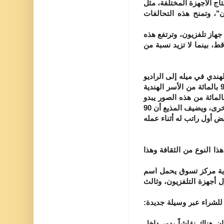
ج الأجهزة المختلفة، مثل
"، وتمنح هذه التحالفات
المائة من المغاربة يملكون جهاز تلفزيون، وترتفع هذه
 "دشاً" أو الطبق اللاقط، بينما لا تزيد نسبة من
ندي في ميله إلى الراديو
والساعة، وفي إحصائية طريفة أوردتها اذاعة ناطقة بالإنجليزية في الخليج، قال المذيع إن 90 بالمائة من الأسر الهندية
اية كيرالا تحتفظ بصور أبنائها المغتربين في مكان بارز أمام الضيوف والزوار، وأن 90 بالمائة من هذه الصور يبدو
الابن فيها والساعة تطوق معصمه بينما يمسك الراديو الكبير بالبطاريات المحمولة في يده الأخرى، ويضيف المذيع أن 90
ض أول راتب له أثناء عمله
 النوع من الثقافة وهذا
اية مركز تسوق يحمل اسم
 أجهزة التلفزيون، وثالث
للشراء عبر وسيلة جديدة:
 هناك نقاشاً يدور داخل