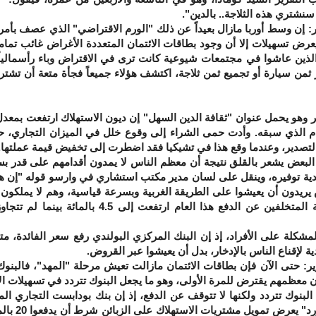
 سنشتري هذه الثلاجة.. بالدين".
ن وسط أوربا مازال بعيداً عن ذلك "الورم الاقتراضي" الذي عصف بأمري
يعرض تسهيلات إلا أن وجود بطاقات الائتمان المتعددة الأغراض غائب تماما
الذين عاشوا في مجتمعات شيوعية كانت ترى في الاقتراض وباء رأسمالياً
ثمن سيارة أو تجميع ثمن ثلاجة، اكتشف هؤلاء جميعاً فجأة متعة أن تشتري
و يحمل عنوان "ثقافة الدين السهل" إن ديون الاستهلاك ارتفعت بمعدل 
م الذي سبقه. وأدت حمى الشراء إلى وقوع خلل في الميزان التجاري، حي
لتصدير، وعندما وقع هذا في تشيكيا فقد اضطرت إلى تخفيض قيمة عملتها.
 يشعر بالقلق نتيجة أن معظم الناس لا يمدون أقدامهم على قدر بسط
مادية توفيره، وينقل على لسان مدير مكتب استشاري في وارسو قوله "إن ه
يريدون أن يعيشوا على الطريقة الغربية وبسرعة قياسية، وهم لا يملكون ا
 على الأفراد، إذ إن البنك المركزي البولندي رفع سعر الفائدة، متجاو
ية لإقناع الناس بالإدخار، بدل أن يعيشوا عبر القروض.
تى الآن فإن بطاقات الائتمان مازالت تعيش مرحلة "المهد"، فالبنو
ن معظمهم يقترض للمرة الأولى، وهو ما يجعل البنوك تتردد في تسهيلات ال
 تتردد ولكنها لا تتوقف عن الدفع، إذ إن بنك بودابست التجاري الم
ووكالة سيارات