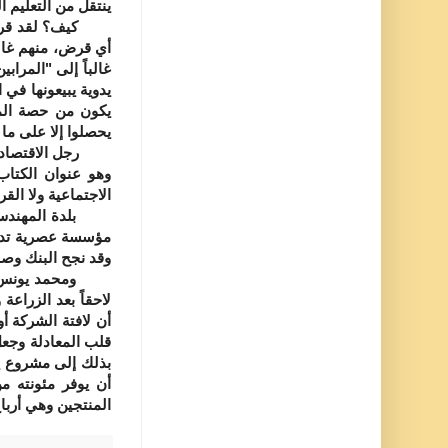
ينتقل من التعليم ا
كيف؟ لقد قرر أن 
أي قرض، منهم غالب
غالباً إلى "المراب
يدوية يبيعونها في
يكون من حصة المر
يحصلوا إلا على ما
رجل الاقتصاد البن
وهو عنوان الكتاب
الاجتماعية ولا الق
بلدة المهندس البن
مؤسسة عصرية تدخل 
وقد نجح البنك وص
ومحمد يونس يستحق
لاحقاً بعد الزراع
أن لافتة الشركة أ
قلب المعادلة وجع
بذلك إلى مشروع يص
أن يوفر مئونته م
المنتجين وهي أربا