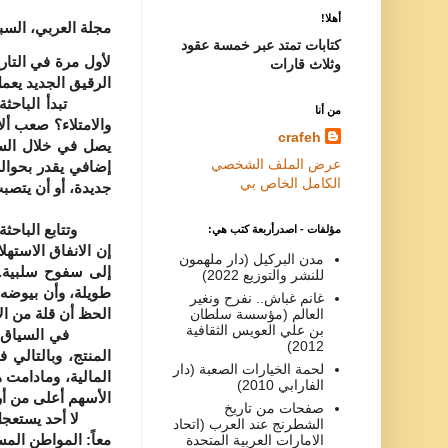
أهلا!
مجلة العربي،
الس
كتابات تمتد عبر خمسة عقود
لأول مرة في التار
وثلاث قارات
الرقيق الجديد يعم
تبدأ الباحثة الا
من أنا
والامتلاء؟ صعب ألا
crafeh
عرض الملف الشخصي
الكامل الخاص بي
جديدة، أو أن يتصب
وتتابع الباحثة ال
مؤلفات - اصدرأربعة كتب هي:
مدن البركيل (دار ملهمون
إلى سفوح سلبية.. 
للنشر والتوزيع 2022)
طويلة، وأن بيوضه 
غانم غباش.. نفرح ونغير
الحظ أن قلة من ال
العالم (مؤسسة سلطان
بن علي العويس الثقافية
في السياق نفسه ت
2012)
المنتج، وبالتالي
لحمة الخيارات الصعبة (دار
المالية، ومادامت 
الفارابي 2010)
الأسهم أعلى من أر
صفحات من تاريخ
لا أحد يستعجل الإ
الشطرنج عند العرب (اتحاد
معاً: المواطن الم
الامارات العربية المتحدة