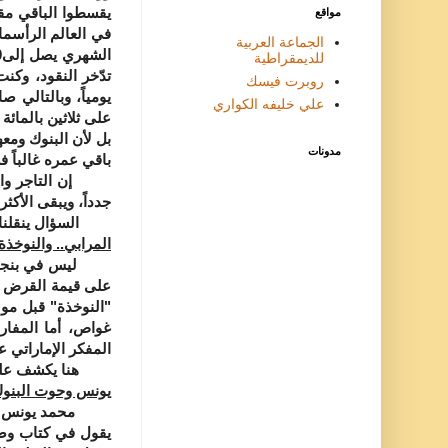
مواقع
في العالم الرأسما
الجماعة العربية
للديمقراطية
تدّخر النقود، وكن
روبرت فيسك
يومياً، وبالتالي ص
علي خليفه الكواري
على ثلاثين بالمائة
بل لأن البنوك ومع
مدونات
باقي عمره غالباً ف
إن التاجر والمرا
جدداً، ويبقى الأكث
السؤال ينقلنا إل
المرابي.. والنوخذة
ليس في بنجلاديش ك
على قيمة القرض ن
"النوخذة" قبل مو
غواص، أما المفار
المفكر الإماراتي 
هنا يكشف علم الا
يونس وحوت البنو
محمد يونس هو أست
يقول في كتاب وضع