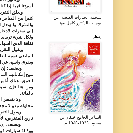
أسرتنا فيما إذا كنا
ويعلق التقرير: إ
ملحمة الخيارات الصعبة؛ من
كثيرا من المتاجر 
يوميات الدكتور كامل مهنا
والتشيك والهنغار 
إلى سنوات لادخار 
ولكل شيء تريده.
إصدار
ثقافة الدين السهل
ويقول التقرير وه
الماضي نسبة للعا
وبفرق واسع، عن ا
ويضيف: إن البعض
تتيح إمكاناتهم ال
العمق، هناك أناس 
بالمائة.
ولا تقتصر المشكلة
محاولة تبدو لا مجد
ويقول التقرير: ح
الشاعر الجامح خلفان بن
تاريخ المقترض، لأ
مصبح، 1923-1946 م
ويضيف: إن البنوك