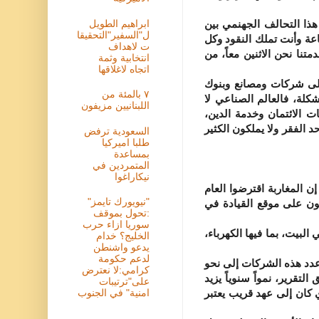
ابراهيم الطويل
ا التحالف الجهنمي بين
ل"السفير"التحقيقا
عة وأنت تملك النقود وكل
ت لاهداف
نا نحن الاثنين معاً، من
انتخابية وثمة
اتجاه لاغلاقها
لى شركات ومصانع وبنوك
٧ بالمئة من
كلة، فالعالم الصناعي لا
اللبنانيين مزيفون
 الائتمان وخدمة الدين،
الفقر ولا يملكون الكثير
السعودية ترفض
طلبا اميركيا
بمساعدة
المتمردين في
نيكاراغوا
المغاربة اقترضوا العام
"نيويورك تايمز"
يون على موقع القيادة في
:تحول بموقف
سوريا ازاء حرب
بيت، بما فيها الكهرباء،
الخليج؟ خدام
يدعو واشنطن
لدعم حكومة
دد هذه الشركات إلى نحو
كرامي:لا نعترض
قرير، نمواً سنوياً يزيد
على"ترتيبات
ذي كان إلى عهد قريب يعتبر
امنية" في الجنوب