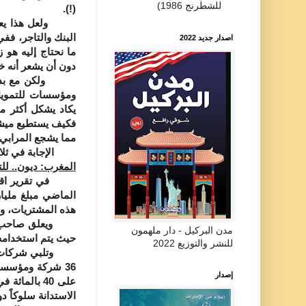
للشطرنج 1986)
(!).
ولعل هذا يعيدنا
البنك والتاجر، فف
اصدار جديد 2022
ما نحتاج إليه هو 
دون أن يشعر أنه خا
ولكن مع بداية ا
ومؤسسات للتمويل 
يكاد يشكل أكثر م
فكيف يستطيع ميشكا
مما يشجع المرابي
الإجابة في ثلاثة
المغرب: ديون.. لل
في تقرير اقتصادي
الماضي مبلغ مليار
هذه المشتريات، وجا
ويعلق صاحب التقر
مدن البركيل - دار ملهمون
حيث يتم استخدامه
للنشر والتوزيع 2022
وتلبي شركات التم
36 شركة ومؤسسة
إصدار
على 40 بال
الاستدانة سلوكاً دون