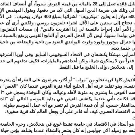
يقسطوا الباقي مقابل فائدة تصل إلى 28 بالمائة من قيمة القرض سنوياً، أي 
لي وتلك هي ضريبة الدين السهل التي لابد من دفعها. ويقول المهندس الإلك
الشهري يصل إلى500 دولار إنه يعاين "ميكرويف" لشرائها
ت تحتاج إلى سنتين على الأقل لشراء تلفزيون روسي، ولكنني أرى أن عد
ار الأمر أقل إحراجا بالنسبة لي إذا اشتريت بالدين". إن مبيعات التلفزيو
 في بولندا سنوياً، ليس لأن الدخل الفردي أو الناتج القومي يرتفع بالنسبة نف
ها جنرال موتورز وفورد وفرت للبولندي النقود من ناحية والبضاعة من نا
ي خدمة دينه.
بي ميشكا يكتشفان في الاتحاد السوفييتي السابق وفي أوربا الشرقية أ
ر فقراً من لا يملكون شيئا، ولكن أعدادهم بالمليارات، فكيف ندفعهم الى خدم
ى بنجلادش، وإلى الخليج ما قبل النفط.
لها قرية تخلو من "مراب" أو أكثر، يعرضون على الفقراء أن يقترضوا من
فسه، وهو تقليد عرفه أهل الخليج أثناء فترة الغوص عندما كان "الغيص
سم الغوص ما يشتري به مئونة لأهله وعياله، وكان النوخذة يسجل في "ا
قة فكانت تأتي عندما يكتشف الغيص في بداية الموسم التالي أن "الدف
عبدالغفار حسين، أي أن قيمة القرض لم تتغير مع أنه عمل الموسم بطوله.
قتصاد العصري كيف أنه قادر على أن يجعل العالم كله قرية صغيرة.
ك
اذ في الاقتصاد في جامعة تشيتا غونغ في بنجلادش، وحرم الجامعة ي
ه مع زميله آلان جوليس إنه كان يشعر بالشقاء عندما يشاهد بؤس حياة 