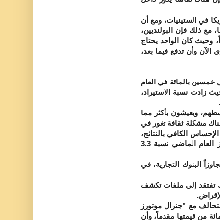
كا في الستينيات، ومع أن
، مع ذلك فإن البولنديين،
، وحيث كان الواحد يحتاج
 الآن وأن تدفع فيما بعد،
خمسين بالمائة في العام
ث زادت نسبة الاستيراد،
هم، ويعيشون بأكثر مما
ناك مشكلة ثقافة تغور في
لإحساس الكافي بالنتائج،
ومن هنا فإن نسبة المتخلفين عن الدفع هذا العام ارتفعت إلى 4.5 بالمائة بينما لم تتجاوز العام الماضي نسبة 3.3
زاً البنوك التجارية، في
ك تفتقد إلى ملفات تكشف
إقراض.
تحالف مع "جنرال موتورز
 فورد" يعرض تمويل مشتريات الاستهلاك على الزبائن شرط أن يدفعوا 20 بالمائة من قيمتها مقدماً، وأن