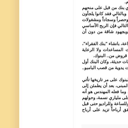
.
ي بنك من قبل على منحهم
بالتالي فقد كانوا يلجأون
ً وحصراً وسجاداً ومشغولات
التالي فإن الربح الأساسي
 وبجهود شاقة من دون أن
، بانشاء "بنك الفقراء"،
 المساعدات ولا الرعاية
 قروض من.. البنوك.
ت حديثة، وكان البنك أول
 يدوية من قصب البامبو..
نوك على مر تاريخها تأتي
المبنى، بعد أن يطمئن إلى
وما فعله المهندس هو أنه
لى ملياري نسمة، وحولهم
للساعة وللراديو حتى قبل
أرباحاً تزيد على أرباح