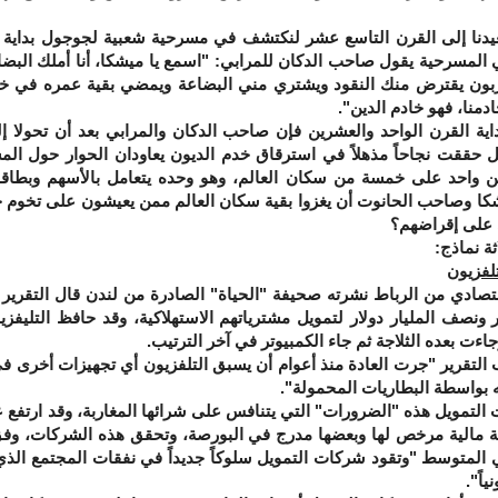
 إلى القرن التاسع عشر لنكتشف في مسرحية شعبية لجوجول بداية هذ
ي المسرحية يقول صاحب الدكان للمرابي: "اسمع يا ميشكا، أنا أملك البضا
زبون يقترض منك النقود ويشتري مني البضاعة ويمضي بقية عمره في خدمت
دمنا، فهو خادم الدين".
لقرن الواحد والعشرين فإن صاحب الدكان والمرابي بعد أن تحولا إ
حققت نجاحاً مذهلاً في استرقاق خدم الديون يعاودان الحوار حول المش
ن واحد على خمسة من سكان العالم، وهو وحده يتعامل بالأسهم وبطاقات
 وصاحب الحانوت أن يغزوا بقية سكان العالم ممن يعيشون على تخوم حد 
 على إقراضهم؟
 نماذج:
تلفزيون
 من الرباط نشرته صحيفة "الحياة" الصادرة من لندن قال التقرير إن 
 ونصف المليار دولار لتمويل مشترياتهم الاستهلاكية، وقد حافظ التليفز
ءت بعده الثلاجة ثم جاء الكمبيوتر في آخر الترتيب.
ير "جرت العادة منذ أعوام أن يسبق التلفزيون أي تجهيزات أخرى في ال
 بواسطة البطاريات المحمولة".
ويل هذه "الضرورات" التي يتنافس على شرائها المغاربة، وقد ارتفع ع
 مالية مرخص لها وبعضها مدرج في البورصة، وتحقق هذه الشركات، وفق الت
مائة في المتوسط "وتقود شركات التمويل سلوكاً جديداً في نفقات المجتمع ال
ياً".