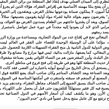
لنظري إلى الميدان العملي بهدف إنقاذ أهل المنطقة من براثن الفقر المقيم
يفتح بنكا مهمته الأساسية هي إقراض الفقراء، هؤلاء الذين لم يجرؤ أ
اً أميون، لا يملكون ضمانة يودعونها مقابل القرض، ويفتقدون إلى الخبرة و
ين" يقترضون منهم بفوائد عالية لشراء مواد أولية يقومون بتصنيعها: سلالا
 السوق، وبعد أن يشتروا حاجتهم من الطعام يسددون القرض مع الفوائد، وب
ابي الذي لابد أن يعودوا إليه مجدداً في دورة عمل تتواصل باستمرار
 يسد رمقهم.
غالي نجح في إقناع عدد من البنوك التجارية، وبمساعدة من وزارة الزراعة
، مؤكدا على أن الوسيلة الوحيدة للقضاء على الفقر في العالم ليست
روض الدولية للدول النامية بل منح الفقراء التسهيلات اللازمة للحصول على
غالي، كما يصفها، مازالت بدائية، ليس فيها مزارع ولا مصانع ولا طرقا
البلدة، وأبرز المقترضين هم من النساء اللواتي يقمن بصناعة مشغولات
ار حديث المنطقة كلها وهو في طريقه إلى فتح فروع في مناطق أخرى.
 أن يدخل التاريخ من أوسع أبوابه باعتباره ابن العصر، فقد كانت الب
ة وبعد الصناعة وبعد اكتشاف المناجم وكان صاحب البنك يضع اللافتة فوق 
و المصنع أو المنجم قد سبقته واستقرت في أمكنتها المناسبة في السوق، 
ل صاحب البنك يسبق الجميع إلى اكتشاف مجاهل الفقراء، وعددهم يزيد ع
بح فيه كل فقير مستهلكاً للتلفزيون حتى قبل أن يحصل على الكهرباء. و
ن الأرز، وهو ما يكشف كيف أن أسعار الأسهم في الدول الصناعية تحقق 
ح ترتفع مع كل عامل منتج يدخل عضواً في نادي "خدم الديون".