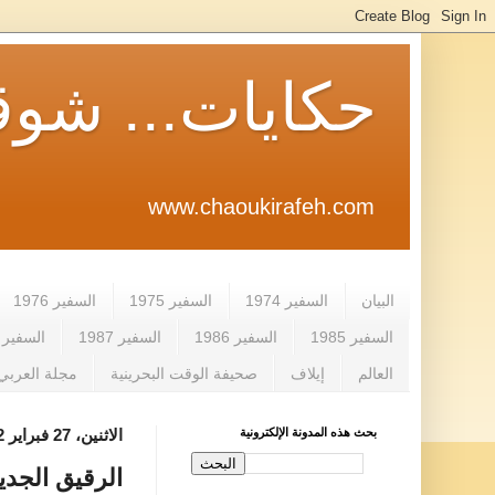
حكايات... شوق
www.chaoukirafeh.com
البيان
السفير 1974
السفير 1975
السفير 1976
السفير 1985
السفير 1986
السفير 1987
السفير 1988
العالم
إيلاف
صحيفة الوقت البحرينية
مجلة العربي
بحث هذه المدونة الإلكترونية
الاثنين، 27 فبراير 2012
الرقيق الجديد