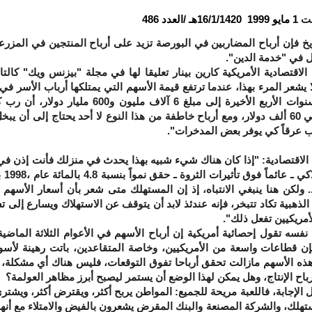
بت
1
مايو
1999
16/1/1420هـ
/
العدد
486
يخ فإن أرباح المضاربين في البورصة تزيد على أرباح المنتجين في المزرع
ل في "خدمة الدين".
قتصادية الأمريكية كارين بينار تعليقا لها في مجلة "بيزنس ويك" كال
 يشعر المرء بهذا، عندما ترتفع قيمة الأسهم التي يمتلكها أرباب الأسر في أ
يصل في خلال السنوات الأربع الأخيرة إلى مبلغ 6 
إضافي يقدر بحوالي 60 ألف دولار، ومع أرباح خاطفة من هذا النوع لا أحد يحتاج إلى
ب عرقاً كي يوفر بعض المدخرات".
اقتصادية: "إذا كان هناك شيء شبيه بهذا يحدث في منزلك فأنت إذن في 
إن ال
ولكن هنا ينبغي الانتباه، إذ إن المستهلك متى شعر بأن أسعار الأسهم ب
الذهبية تكاد تتبخر، فإنه عندئذ لابد أن يتوقف عن الاستهلاك ويسارع إلى 
أمريكيين تفعل ذلك".
قول إحصائية أمريكية إن أرباح الأسهم في الأعوام الثلاثة الماضية
 فإن قطاعات واسعة من الأمريكيين، وخاصة المتقاعدين، باتت رهينة لأ
هذه الأسهم مازالت تحقق أرباحا تفوق التوقعات، فليس هناك أي مشكلة، 
باح الإنتاج، وهل يمكن لهذا الوضع أن يستمر ليصبح أبرز مظاهر العولمة؟
جابة، فاللعبة مريحة للجميع: المواطن يربح أكثر، ويقترض أكثر، ويشتري أ
ستهلك، والشركة المصنعة والبنك المقرض يشعرون بالفيض والامتلاء مع أنه