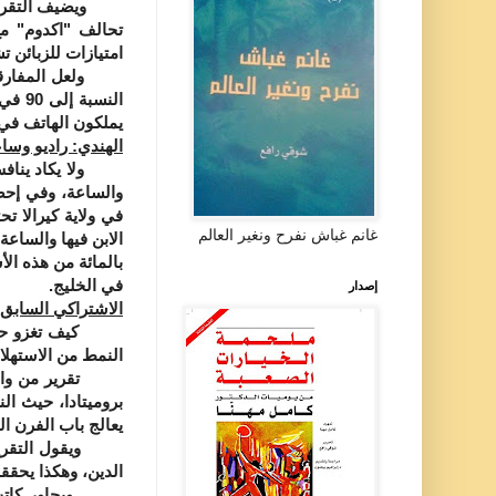
ويضيف التقرير "و
تحالف "اكدوم" مع
امتيازات للزبائن ت
يملكون الهاتف في المغرب 
الهندي: راديو وسا
ولا يكاد ينافس ال
غانم غباش نفرح ونغير العالم
بالمائة من هذه ال
في الخليج.
إصدار
الاشتراكي السابق 
كيف تغزو حمى الا
النمط من الاستهلا
تقرير من وارسو ن
بروميتادا، حيث ال
يعالج باب الفرن ا
ويقول التقرير "إن
الدين، وهكذا يحقق
ويحاور كاتب التق